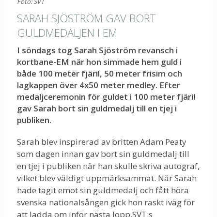
Foto: SVT
SARAH SJÖSTRÖM GAV BORT
GULDMEDALJEN I EM
I söndags tog Sarah Sjöström revansch i
kortbane-EM när hon simmade hem guld i
både 100 meter fjäril, 50 meter frisim och
lagkappen över 4x50 meter medley. Efter
medaljceremonin för guldet i 100 meter fjäril
gav Sarah bort sin guldmedalj till en tjej i
publiken.
Sarah blev inspirerad av britten Adam Peaty
som dagen innan gav bort sin guldmedalj till
en tjej i publiken när han skulle skriva autograf,
vilket blev väldigt uppmärksammat. När Sarah
hade tagit emot sin guldmedalj och fått höra
svenska nationalsången gick hon raskt iväg för
att ladda om inför nästa lopp.SVT:s